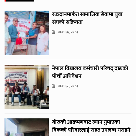
रक्तदानमार्फत सामाजिक सेवामा युवा
संघको सक्रियता
साउन १६, २०८३
नेपाल विद्यालय कर्मचारी परिषद् दाङको
पाँचौँ अधिवेशन
साउन १८, २०८३
गोरुको आक्रमणबाट ज्यान गुमाएका
विकको परिवारलाई राहत उपलब्ध गराइने