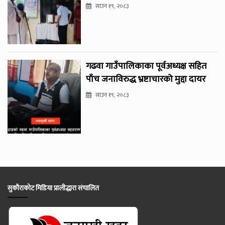
साउन १९, २०८३
गढवा गाउँपालिकाका पूर्वअध्यक्ष सहित
पाँच जनाविरुद्ध भ्रष्टाचारको मुद्दा दायर
साउन १९, २०८३
सुकौराकोट मिडिया प्रालीद्धारा संचालित