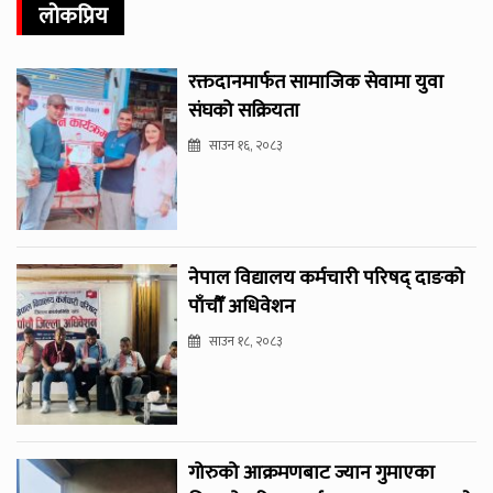
लोकप्रिय
रक्तदानमार्फत सामाजिक सेवामा युवा
संघको सक्रियता
साउन १६, २०८३
नेपाल विद्यालय कर्मचारी परिषद् दाङको
पाँचौँ अधिवेशन
साउन १८, २०८३
गोरुको आक्रमणबाट ज्यान गुमाएका