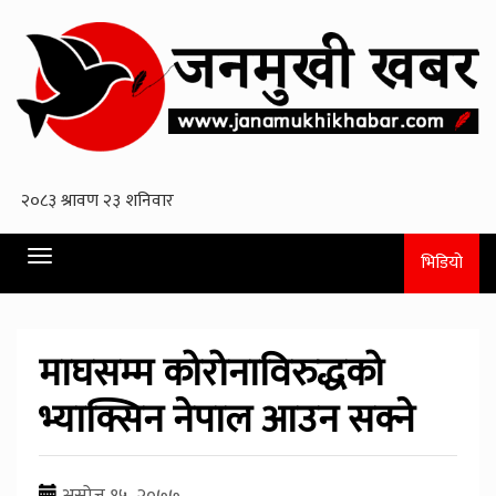
Toggle
भिडियो
navigation
माघसम्म कोरोनाविरुद्धको
भ्याक्सिन नेपाल आउन सक्ने
असोज १५, २०७७