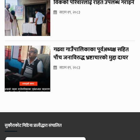
विकको परिवारलाई राहत उपलब्ध गराइने
साउन १९, २०८३
गढवा गाउँपालिकाका पूर्वअध्यक्ष सहित
पाँच जनाविरुद्ध भ्रष्टाचारको मुद्दा दायर
साउन १९, २०८३
सुकौराकोट मिडिया प्रालीद्धारा संचालित