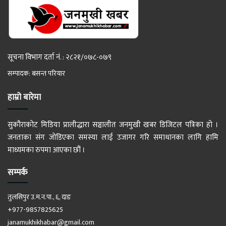
सूचना विभाग दर्ता नं. : २८२१/०७८-०७९
सम्पादक: बसन्त परियार
हाम्रो बारेमा
सुकौराकोट मिडिया प्रालीद्धारा सञ्चालीत जनमुखी खबर डिजिटल पत्रिका हो ।
जनताका संग जोडिएका समस्या लाई उजागर गरि समाधानका लागि हामि
माध्यमका रुपमा आएका छौं ।
सम्पर्क
तुलसिपुर उ.म.न.पा., ६, दाङ
+977-9857825625
janamukhikhabar@gmail.com