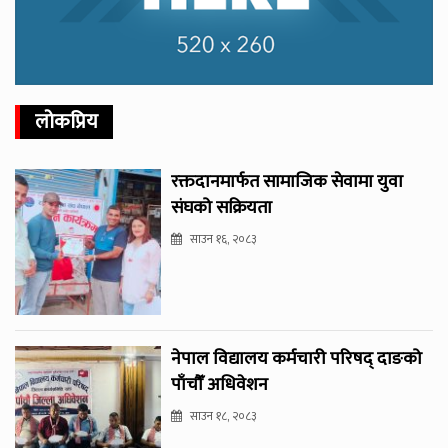
लोकप्रिय
रक्तदानमार्फत सामाजिक सेवामा युवा
संघको सक्रियता
साउन १६, २०८३
नेपाल विद्यालय कर्मचारी परिषद् दाङको
पाँचौँ अधिवेशन
साउन १८, २०८३