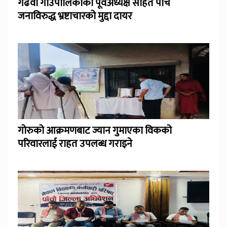
गढवा गाउँपालिकाका पूर्वअध्यक्ष सहित पाँच
जनाविरुद्ध भ्रष्टाचारको मुद्दा दायर
गोरुको आक्रमणबाट ज्यान गुमाएका विकको
परिवारलाई राहत उपलब्ध गराइने