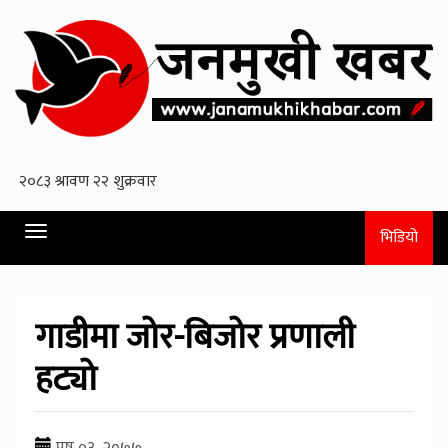
Toggle
भिडियो
navigation
गाडीमा जोर-बिजोर प्रणाली
हट्यो
पुष ०३, २०७७