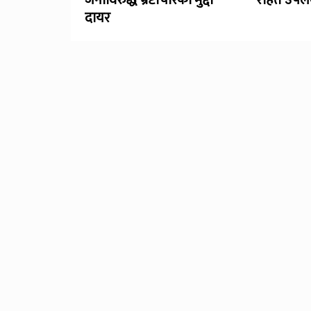
जनाविरुद्ध भ्रष्टाचारको मुद्दा
राहत उपलब
दायर