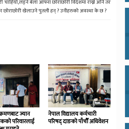
री चाहियो,लड्ने बेला आफ्ना छोराछोरी विदेशमा राख्ने अनि तर
ताका छोराछोरी खेलाउने पुतली हन् ? उनीहरुको अवस्था के छ ?
्रमणबाट ज्यान
नेपाल विद्यालय कर्मचारी
िकको परिवारलाई
परिषद् दाङको पाँचौँ अधिवेशन