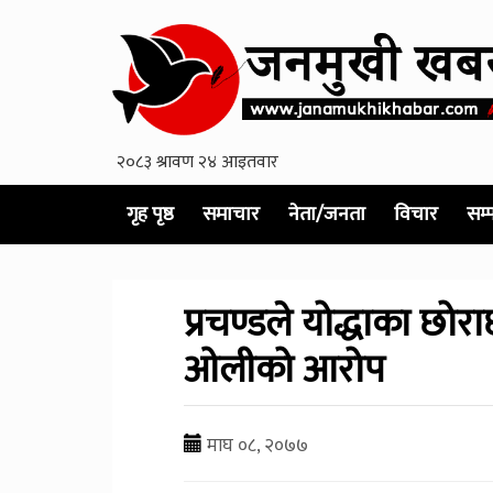
गृह पृष्ठ
समाचार
नेता/जनता
विचार
सम्
प्रचण्डले योद्धाका छ
ओलीको आरोप
माघ ०८, २०७७