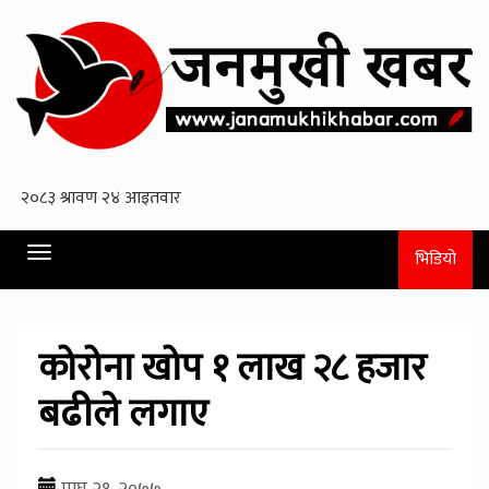
Toggle
भिडियो
navigation
कोरोना खोप १ लाख २८ हजार
बढीले लगाए
माघ २१, २०७७