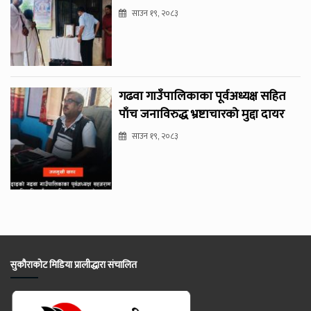
साउन १९, २०८३
गढवा गाउँपालिकाका पूर्वअध्यक्ष सहित
पाँच जनाविरुद्ध भ्रष्टाचारको मुद्दा दायर
साउन १९, २०८३
सुकौराकोट मिडिया प्रालीद्धारा संचालित