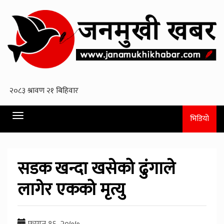
Toggle
भिडियो
navigation
सडक खन्दा खसेको ढुंगाले
लागेर एकको मृत्यु
फागुन १६, २०७७