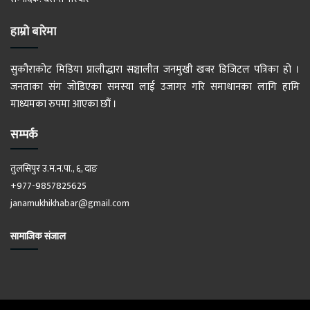
हाम्रो बारेमा
सुकौराकोट मिडिया प्रालीद्धारा सञ्चालीत जनमुखी खबर डिजिटल पत्रिका हो ।
जनताका संग जोडिएका समस्या लाई उजागर गरि समाधानका लागि हामि
माध्यमका रुपमा आएका छौं ।
सम्पर्क
तुलसिपुर उ.म.न.पा., ६, दाङ
+977-9857825625
janamukhikhabar@gmail.com
सामाजिक संजाल