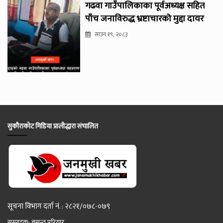
गढवा गाउँपालिकाका पूर्वअध्यक्ष सहित
पाँच जनाविरुद्ध भ्रष्टाचारको मुद्दा दायर
साउन १९, २०८३
सुकौराकोट मिडिया प्रालीद्धारा संचालित
सूचना विभाग दर्ता नं. : २८२१/०७८-०७९
सम्पादक: बसन्त परियार