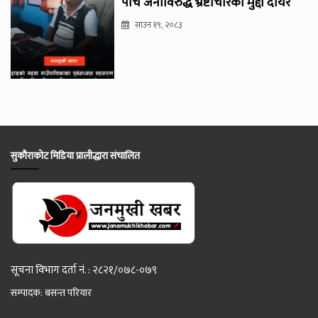
पाँच जनाविरुद्ध भ्रष्टाचारको मुद्दा दायर
साउन १९, २०८३
सुकौराकोट मिडिया प्रालीद्धारा संचालित
सूचना विभाग दर्ता नं. : २८२१/०७८-०७९
सम्पादक: बसन्त परियार