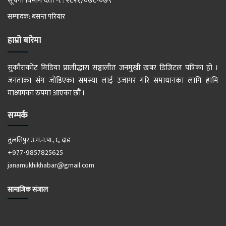
सूचना विभाग दर्ता नं. : २८२१/०७८-०७९
सम्पादक: बसन्त परियार
हाम्रो बारेमा
सुकौराकोट मिडिया प्रालीद्धारा सञ्चालीत जनमुखी खबर डिजिटल पत्रिका हो ।
जनताका संग जोडिएका समस्या लाई उजागर गरि समाधानका लागि हामि
माध्यमका रुपमा आएका छौं ।
सम्पर्क
तुलसिपुर उ.म.न.पा., ६, दाङ
+977-9857825625
janamukhikhabar@gmail.com
सामाजिक संजाल