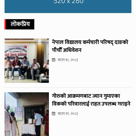
लोकप्रिय
नेपाल विद्यालय कर्मचारी परिषद् दाङको
पाँचौँ अधिवेशन
साउन १८, २०८३
गोरुको आक्रमणबाट ज्यान गुमाएका
विकको परिवारलाई राहत उपलब्ध गराइने
साउन १९, २०८३