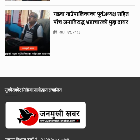
गढवा गाउँपालिकाका पूर्वअध्यक्ष सहित
पाँच जनाविरुद्ध भ्रष्टाचारको मुद्दा दायर
साउन १९, २०८३
सुकौराकोट मिडिया प्रालीद्धारा संचालित