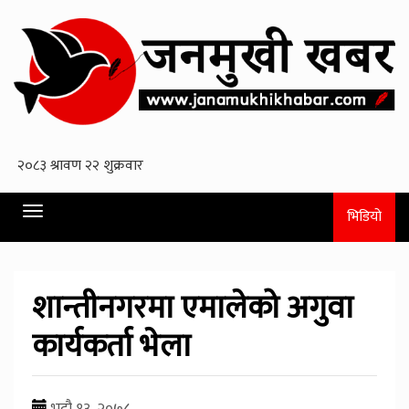
Toggle
भिडियो
navigation
शान्तीनगरमा एमालेको अगुवा
कार्यकर्ता भेला
भदौ १३, २०७८