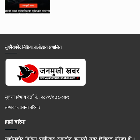
सुकौराकोट मिडिया प्रालीद्धारा संचालित
सूचना विभाग दर्ता नं. : २८२१/०७८-०७९
सम्पादक: बसन्त परियार
हाम्रो बारेमा
सुकौराकोट मिडिया प्रालीद्धारा सञ्चालीत जनमुखी खबर डिजिटल पत्रिका हो ।