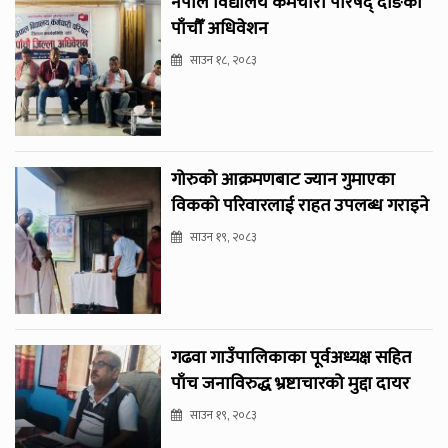
नेपाल विद्यालय कर्मचारी परिषद् दाङको
पाँचौँ अधिवेशन
साउन १८, २०८३
गोरुको आक्रमणबाट ज्यान गुमाएका
विकको परिवारलाई राहत उपलब्ध गराइने
साउन १९, २०८३
गढवा गाउँपालिकाका पूर्वअध्यक्ष सहित
पाँच जनाविरुद्ध भ्रष्टाचारको मुद्दा दायर
साउन १९, २०८३