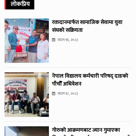
लोकप्रिय
रक्तदानमार्फत सामाजिक सेवामा युवा
संघको सक्रियता
साउन १६, २०८३
नेपाल विद्यालय कर्मचारी परिषद् दाङको
पाँचौँ अधिवेशन
साउन १८, २०८३
गोरुको आक्रमणबाट ज्यान गुमाएका