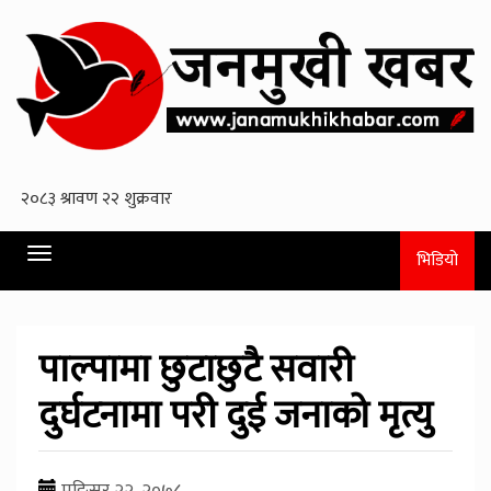
Toggle
भिडियो
navigation
पाल्पामा छुटाछुटै सवारी
दुर्घटनामा परी दुई जनाको मृत्यु
मङि्सर २२, २०७८