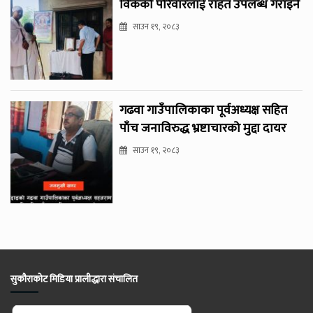
विकको परिवारलाई राहत उपलब्ध गराइने
साउन १९, २०८३
गढवा गाउँपालिकाका पूर्वअध्यक्ष सहित
पाँच जनाविरुद्ध भ्रष्टाचारको मुद्दा दायर
साउन १९, २०८३
सुकौराकोट मिडिया प्रालीद्धारा संचालित