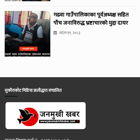
गढवा गाउँपालिकाका पूर्वअध्यक्ष सहित
पाँच जनाविरुद्ध भ्रष्टाचारको मुद्दा दायर
साउन १९, २०८३
सुकौराकोट मिडिया प्रालीद्धारा संचालित