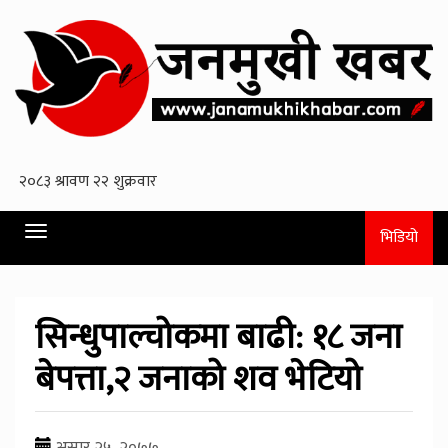
Toggle
भिडियो
navigation
सिन्धुपाल्चोकमा बाढी: १८ जना
बेपत्ता,२ जनाको शव भेटियो
असार २५, २०७७