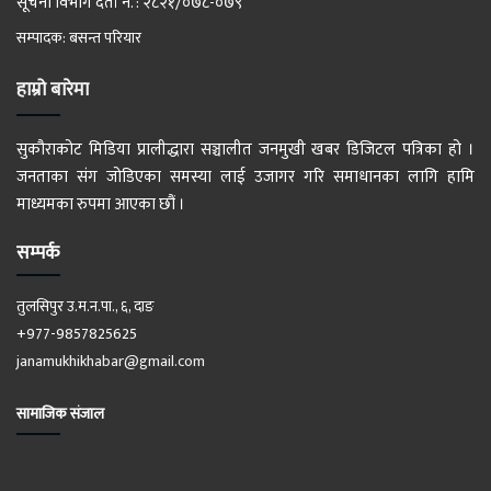
सूचना विभाग दर्ता नं. : २८२१/०७८-०७९
सम्पादक: बसन्त परियार
हाम्रो बारेमा
सुकौराकोट मिडिया प्रालीद्धारा सञ्चालीत जनमुखी खबर डिजिटल पत्रिका हो ।
जनताका संग जोडिएका समस्या लाई उजागर गरि समाधानका लागि हामि
माध्यमका रुपमा आएका छौं ।
सम्पर्क
तुलसिपुर उ.म.न.पा., ६, दाङ
+977-9857825625
janamukhikhabar@gmail.com
सामाजिक संजाल