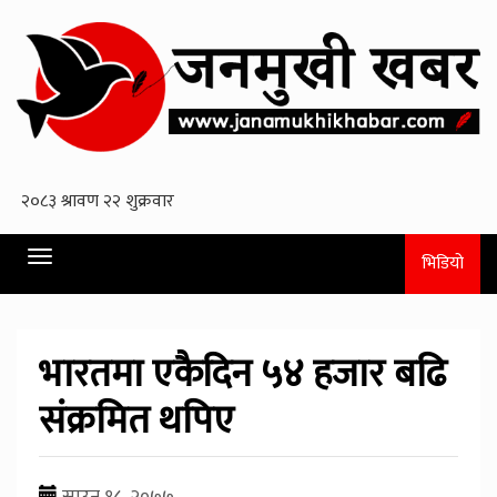
Toggle
भिडियो
navigation
भारतमा एकैदिन ५४ हजार बढि
संक्रमित थपिए
साउन १८, २०७७