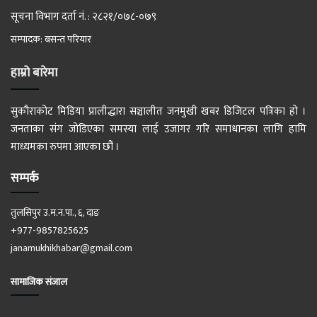
सूचना विभाग दर्ता नं. : २८२१/०७८-०७९
सम्पादक: बसन्त परियार
हाम्रो बारेमा
सुकौराकोट मिडिया प्रालीद्धारा सञ्चालीत जनमुखी खबर डिजिटल पत्रिका हो ।
जनताका संग जोडिएका समस्या लाई उजागर गरि समाधानका लागि हामि
माध्यमका रुपमा आएका छौं ।
सम्पर्क
तुलसिपुर उ.म.न.पा., ६, दाङ
+977-9857825625
janamukhikhabar@gmail.com
सामाजिक संजाल