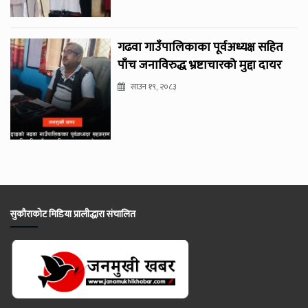
गढवा गाउँपालिकाका पूर्वअध्यक्ष सहित
पाँच जनाविरुद्ध भ्रष्टाचारको मुद्दा दायर
साउन १९, २०८३
सुकौराकोट मिडिया प्रालीद्धारा संचालित