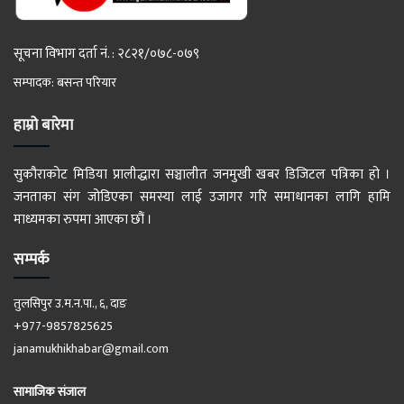
सूचना विभाग दर्ता नं. : २८२१/०७८-०७९
सम्पादक: बसन्त परियार
हाम्रो बारेमा
सुकौराकोट मिडिया प्रालीद्धारा सञ्चालीत जनमुखी खबर डिजिटल पत्रिका हो ।
जनताका संग जोडिएका समस्या लाई उजागर गरि समाधानका लागि हामि
माध्यमका रुपमा आएका छौं ।
सम्पर्क
तुलसिपुर उ.म.न.पा., ६, दाङ
+977-9857825625
janamukhikhabar@gmail.com
सामाजिक संजाल