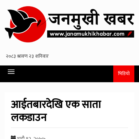
Toggle
भिडियो
navigation
आईतबारदेखि एक साता
लकडाउन
भदौ १२, २०७७