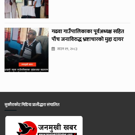
गढवा गाउँपालिकाका पूर्वअध्यक्ष सहित
पाँच जनाविरुद्ध भ्रष्टाचारको मुद्दा दायर
साउन १९, २०८३
सुकौराकोट मिडिया प्रालीद्धारा संचालित