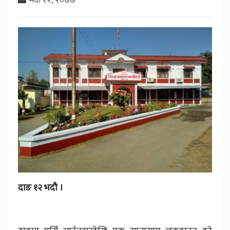
दाङ १२ भदौ ।