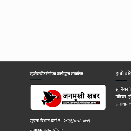
हाम्रो बार
सुकौराकोट मिडिया प्रालीद्धारा संचालित
सुकौराको
पत्रिका
समाधानका
सूचना विभाग दर्ता नं. : २८२१/०७८-०७९
सम्पादक: बसन्त परियार