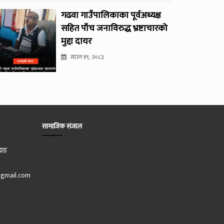
गढवा गाउँपालिकाका पूर्वअध्यक्ष
सहित पाँच जनाविरुद्ध भ्रष्टाचारको
मुद्दा दायर
साउन १९, २०८३
सामाजिक संजाल
दाङ
gmail.com