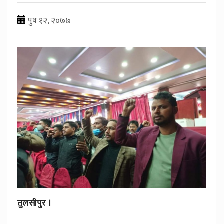
पुष १२, २०७७
तुलसीपु्र ।