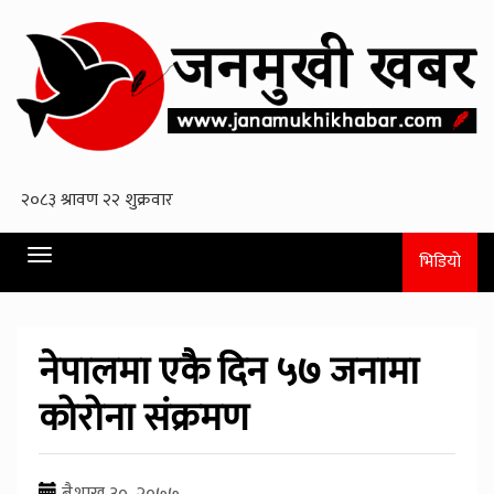
Toggle
भिडियो
navigation
नेपालमा एकै दिन ५७ जनामा
कोरोना संक्रमण
बैशाख ३०, २०७७