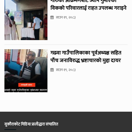
गोरुको आक्रमणबाट ज्यान गुमाएका
विकको परिवारलाई राहत उपलब्ध गराइने
साउन १९, २०८३
गढवा गाउँपालिकाका पूर्वअध्यक्ष सहित
पाँच जनाविरुद्ध भ्रष्टाचारको मुद्दा दायर
साउन १९, २०८३
सुकौराकोट मिडिया प्रालीद्धारा संचालित