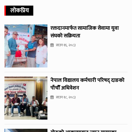
लोकप्रिय
रक्तदानमार्फत सामाजिक सेवामा युवा
संघको सक्रियता
साउन १६, २०८३
नेपाल विद्यालय कर्मचारी परिषद् दाङको
पाँचौँ अधिवेशन
साउन १८, २०८३