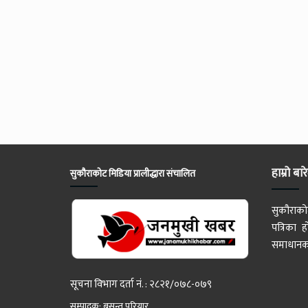
हाम्रो बार
सुकौराकोट मिडिया प्रालीद्धारा संचालित
सुकौराको
पत्रिका
समाधानका
सूचना विभाग दर्ता नं. : २८२१/०७८-०७९
सम्पादक: बसन्त परियार