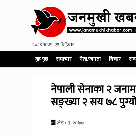
गृह पृष्ठ
समाचार
नेता/जनता
विचार
सम्
नेपाली सेनाका २ जनामा क
सङ्ख्या २ सय ७८ पुग्या
जेठ ०३, २०७७