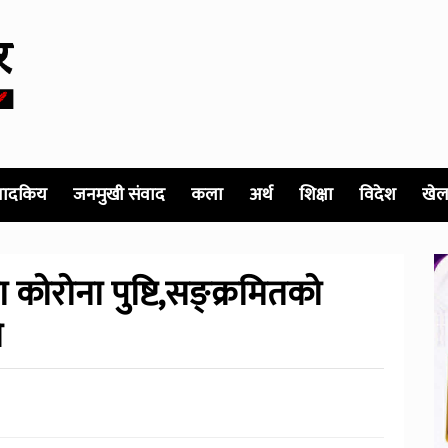
पादकिय
जनमुखी संवाद
कला
अर्थ
शिक्षा
विदेश
खेल
ाेराेना पुष्टि,सङ्क्रमितकाे
े