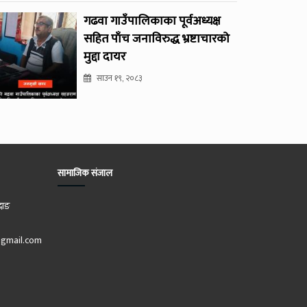
गढवा गाउँपालिकाका पूर्वअध्यक्ष
सहित पाँच जनाविरुद्ध भ्रष्टाचारको
मुद्दा दायर
साउन १९, २०८३
सामाजिक संजाल
दाङ
gmail.com