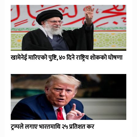
खामेनेई मारिएको पुष्टि, ४० दिने राष्ट्रिय शोकको घोषणा
ट्रम्पले लगाए भारतमाथि २५ प्रतिशत कर