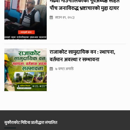
गढवा गाउँपालिकाका पूर्वअध्यक्ष सहित
पाँच जनाविरुद्ध भ्रष्टाचारको मुद्दा दायर
साउन १९, २०८३
राजाकोट सामुदायिक वन : स्थापना,
वर्तमान अवस्था र सम्भावना
७ घण्टा अगाडि
सुकौराकोट मिडिया प्रालीद्धारा संचालित