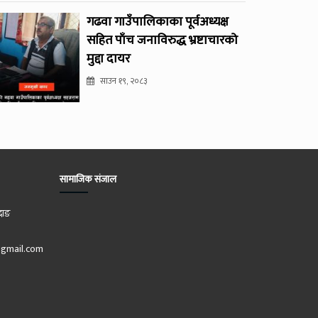
गढवा गाउँपालिकाका पूर्वअध्यक्ष
सहित पाँच जनाविरुद्ध भ्रष्टाचारको
मुद्दा दायर
साउन १९, २०८३
सामाजिक संजाल
दाङ
gmail.com