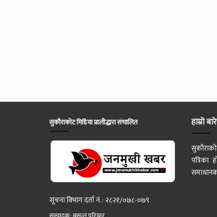
हाम्रो बार
सुकौराकोट मिडिया प्रालीद्धारा संचालित
सुकौराको
पत्रिका
समाधानका
सूचना विभाग दर्ता नं. : २८२१/०७८-०७९
सम्पादक: बसन्त परियार