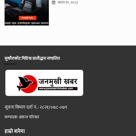
साउन १९, २०८३
सुकौराकोट मिडिया प्रालीद्धारा संचालित
सूचना विभाग दर्ता नं. : २८२१/०७८-०७९
सम्पादक: बसन्त परियार
हाम्रो बारेमा