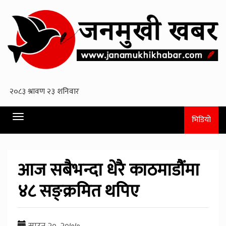
Toggle
भिडियो
navigation
आज सबैभन्दा धेरै काठमाडौंमा
४८ सङ्क्रमित थपिए
साउन २०, २०७७