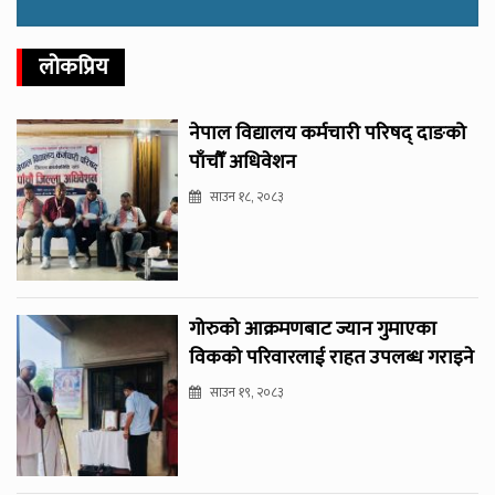
लोकप्रिय
नेपाल विद्यालय कर्मचारी परिषद् दाङको
पाँचौँ अधिवेशन
साउन १८, २०८३
गोरुको आक्रमणबाट ज्यान गुमाएका
विकको परिवारलाई राहत उपलब्ध गराइने
साउन १९, २०८३