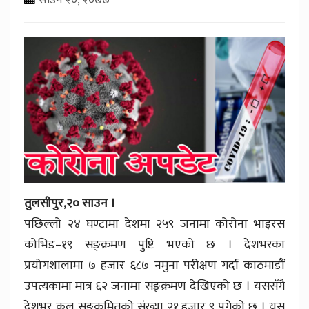
तुलसीपुर,२० साउन ।
पछिल्लो २४ घण्टामा देशमा २५९ जनामा कोरोना भाइरस
कोभिड–१९ सङ्क्रमण पुष्टि भएको छ । देशभरका
प्रयोगशालामा ७ हजार ६८७ नमुना परीक्षण गर्दा काठमाडौं
उपत्यकामा मात्र ६२ जनामा सङ्क्रमण देखिएको छ । यससँगै
देशभर कुल सङ्क्रमितको संख्या २१ हजार ९ पुगेको छ । यस