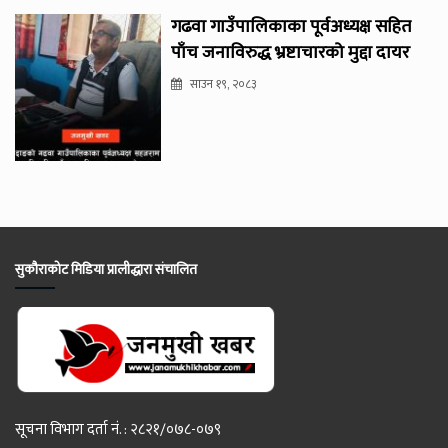
गढवा गाउँपालिकाका पूर्वअध्यक्ष सहित
पाँच जनाविरुद्ध भ्रष्टाचारको मुद्दा दायर
साउन १९, २०८३
सुकौराकोट मिडिया प्रालीद्धारा संचालित
सूचना विभाग दर्ता नं. : २८२१/०७८-०७९