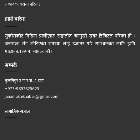
सम्पादक: बसन्त परियार
हाम्रो बारेमा
सुकौराकोट मिडिया प्रालीद्धारा सञ्चालीत जनमुखी खबर डिजिटल पत्रिका हो ।
जनताका संग जोडिएका समस्या लाई उजागर गरि समाधानका लागि हामि
माध्यमका रुपमा आएका छौं ।
सम्पर्क
तुलसिपुर उ.म.न.पा., ६, दाङ
+977-9857825625
janamukhikhabar@gmail.com
सामाजिक संजाल