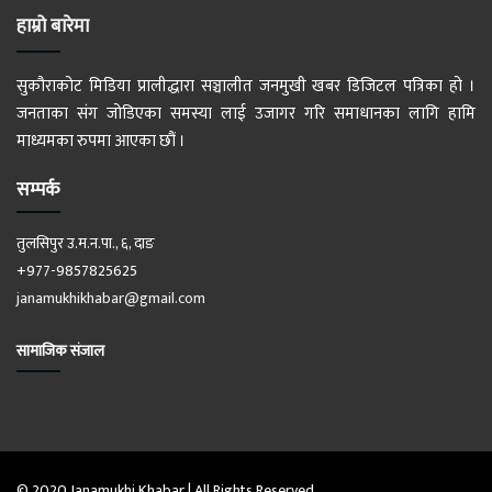
हाम्रो बारेमा
सुकौराकोट मिडिया प्रालीद्धारा सञ्चालीत जनमुखी खबर डिजिटल पत्रिका हो ।
जनताका संग जोडिएका समस्या लाई उजागर गरि समाधानका लागि हामि
माध्यमका रुपमा आएका छौं ।
सम्पर्क
तुलसिपुर उ.म.न.पा., ६, दाङ
+977-9857825625
janamukhikhabar@gmail.com
सामाजिक संजाल
© 2020 Janamukhi Khabar | All Rights Reserved