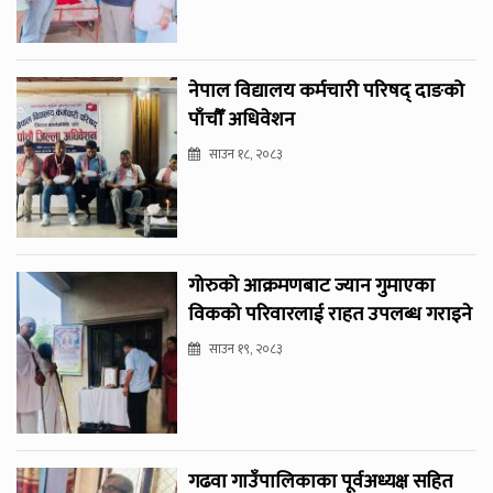
नेपाल विद्यालय कर्मचारी परिषद् दाङको
पाँचौँ अधिवेशन
साउन १८, २०८३
गोरुको आक्रमणबाट ज्यान गुमाएका
विकको परिवारलाई राहत उपलब्ध गराइने
साउन १९, २०८३
गढवा गाउँपालिकाका पूर्वअध्यक्ष सहित