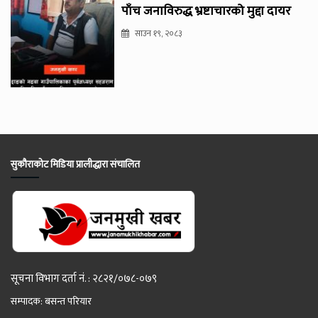
पाँच जनाविरुद्ध भ्रष्टाचारको मुद्दा दायर
साउन १९, २०८३
सुकौराकोट मिडिया प्रालीद्धारा संचालित
सूचना विभाग दर्ता नं. : २८२१/०७८-०७९
सम्पादक: बसन्त परियार