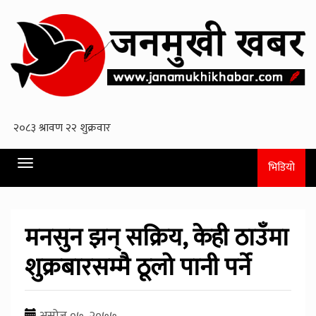
Toggle
भिडियो
navigation
मनसुन झन् सक्रिय, केही ठाउँमा
शुक्रबारसम्मै ठूलो पानी पर्ने
असोज ०७, २०७७