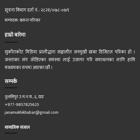
सूचना विभाग दर्ता नं. : २८२१/०७८-०७९
सम्पादक: बसन्त परियार
हाम्रो बारेमा
सुकौराकोट मिडिया प्रालीद्धारा सञ्चालीत जनमुखी खबर डिजिटल पत्रिका हो ।
जनताका संग जोडिएका समस्या लाई उजागर गरि समाधानका लागि हामि
माध्यमका रुपमा आएका छौं ।
सम्पर्क
तुलसिपुर उ.म.न.पा., ६, दाङ
+977-9857825625
janamukhikhabar@gmail.com
सामाजिक संजाल