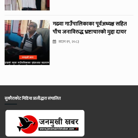
गढवा गाउँपालिकाका पूर्वअध्यक्ष सहित
पाँच जनाविरुद्ध भ्रष्टाचारको मुद्दा दायर
साउन १९, २०८३
सुकौराकोट मिडिया प्रालीद्धारा संचालित