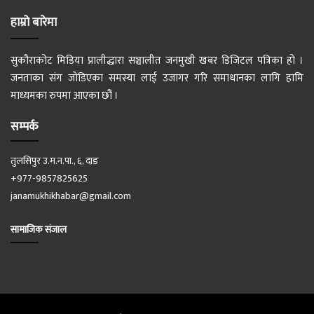
हाम्रो बारेमा
सुकौराकोट मिडिया प्रालीद्धारा सञ्चालीत जनमुखी खबर डिजिटल पत्रिका हो ।
जनताका संग जोडिएका समस्या लाई उजागर गरि समाधानका लागि हामि
माध्यमका रुपमा आएका छौं ।
सम्पर्क
तुलसिपुर उ.म.न.पा., ६, दाङ
+977-9857825625
janamukhikhabar@gmail.com
सामाजिक संजाल