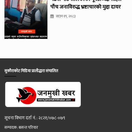
पाँच जनाविरुद्ध भ्रष्टाचारको मुद्दा दायर
साउन १९, २०८३
सुकौराकोट मिडिया प्रालीद्धारा संचालित
सूचना विभाग दर्ता नं. : २८२१/०७८-०७९
सम्पादक: बसन्त परियार