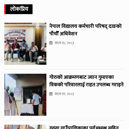
लोकप्रिय
नेपाल विद्यालय कर्मचारी परिषद् दाङको
पाँचौँ अधिवेशन
साउन १८, २०८३
गोरुको आक्रमणबाट ज्यान गुमाएका
विकको परिवारलाई राहत उपलब्ध गराइने
साउन १९, २०८३
गढवा गाउँपालिकाका पूर्वअध्यक्ष सहित