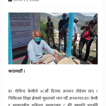
काठमाडौं ।
डा. गोविन्द केसीले २८औँ दिनमा अनशन तोडेका छन् ।
चिकित्सा शिक्षा क्षेत्रको सुधारको माग गर्दै अनशनरत डा। केसी
र सरकारबीच शबिनार मध्यरातमा ८ बुँदे सहमति भएसँगै