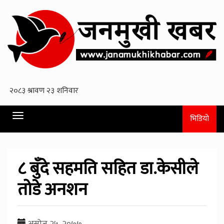
Toggle
भिडियो
navigation
८ बुँदे सहमति सहित डा.केसीले
तोडे अनशन
असोज २५, २०७७