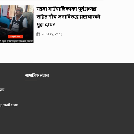
गढवा गाउँपालिकाका पूर्वअध्यक्ष
सहित पाँच जनाविरुद्ध भ्रष्टाचारको
मुद्दा दायर
साउन १९, २०८३
सामाजिक संजाल
दाङ
gmail.com