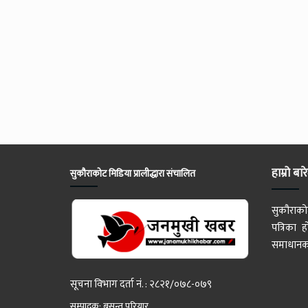
हाम्रो बार
सुकौराकोट मिडिया प्रालीद्धारा संचालित
सुकौराको
पत्रिका
समाधानका
सूचना विभाग दर्ता नं. : २८२१/०७८-०७९
सम्पादक: बसन्त परियार