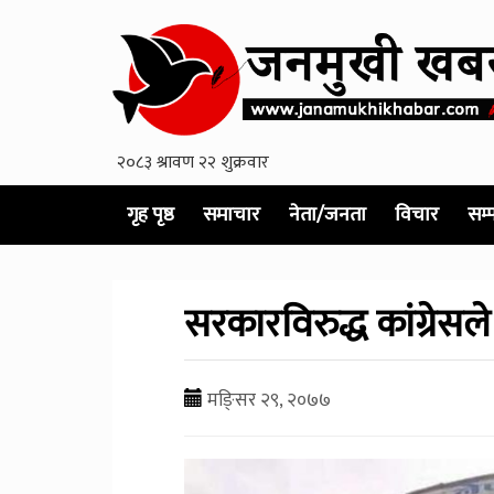
गृह पृष्ठ
समाचार
नेता/जनता
विचार
सम्
सरकारविरुद्ध कांग्रेसले 
मङि्सर २९, २०७७