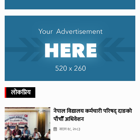
लोकप्रिय
नेपाल विद्यालय कर्मचारी परिषद् दाङको
पाँचौँ अधिवेशन
साउन १८, २०८३