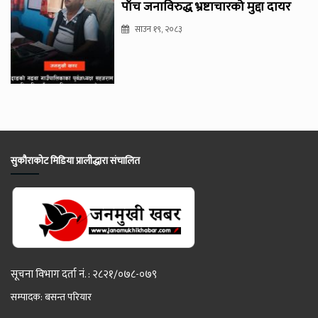
पाँच जनाविरुद्ध भ्रष्टाचारको मुद्दा दायर
साउन १९, २०८३
सुकौराकोट मिडिया प्रालीद्धारा संचालित
सूचना विभाग दर्ता नं. : २८२१/०७८-०७९
सम्पादक: बसन्त परियार