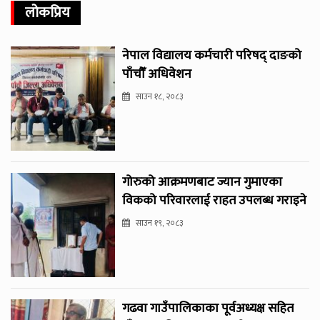
लोकप्रिय
नेपाल विद्यालय कर्मचारी परिषद् दाङको
पाँचौँ अधिवेशन
साउन १८, २०८३
गोरुको आक्रमणबाट ज्यान गुमाएका
विकको परिवारलाई राहत उपलब्ध गराइने
साउन १९, २०८३
गढवा गाउँपालिकाका पूर्वअध्यक्ष सहित