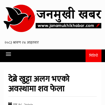
Toggle
भिडियो
navigation
देब्रे खुट्टा अलग भएको
अवस्थामा शव फेला
पुष १८, २०७७