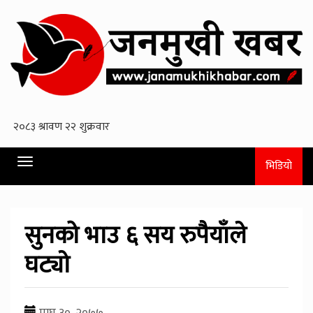
Toggle
भिडियो
navigation
सुनको भाउ ६ सय रुपैयाँले
घट्याे
माघ ३०, २०७७