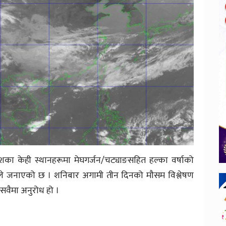
रदेशका केही स्थानहरूमा मेघगर्जन/चट्याङसहित हल्का वर्षाको
खाले जनाएको छ । शनिबार अगामी तीन दिनको मौसम विश्लेषण
सवैमा अनुरोध हो ।