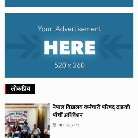
लोकप्रिय
नेपाल विद्यालय कर्मचारी परिषद् दाङको
पाँचौँ अधिवेशन
साउन १८, २०८३