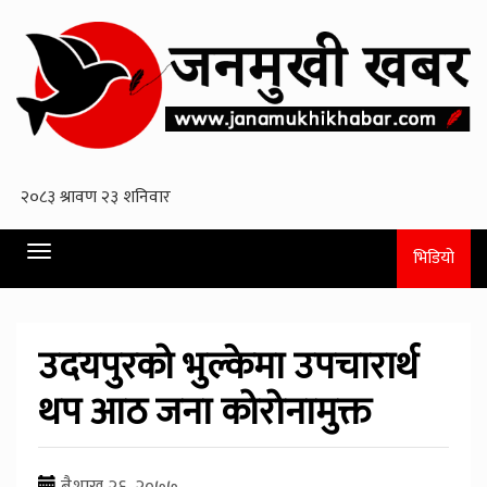
Toggle
भिडियो
navigation
उदयपुरको भुल्केमा उपचारार्थ
थप आठ जना कोरोनामुक्त
बैशाख २६, २०७७