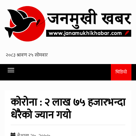
Toggle
भिडियो
navigation
कोरोना : २ लाख ७५ हजारभन्दा
धेरैको ज्यान गयो
बैशाख २७, २०७७