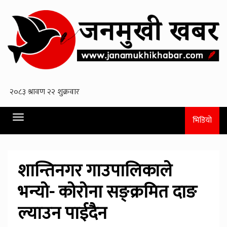
Toggle
भिडियो
navigation
शान्तिनगर गाउपालिकाले
भन्याे- काेराेना सङ्क्रमित दाङ
ल्याउन पाईदैन