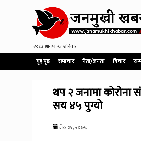
गृह पृष्ठ
समाचार
नेता/जनता
विचार
सम्
थप २ जनामा कोरोना संक्
सय ४५ पुग्यो
जेठ ०१, २०७७