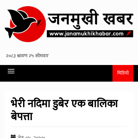
Toggle
भिडियो
navigation
भेरी नदिमा डुबेर एक बालिका
बेपत्ता
जेठ ०५, २०७७