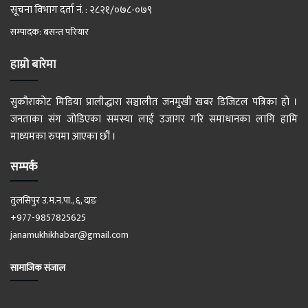
सूचना विभाग दर्ता नं. : २८२१/०७८-०७९
सम्पादक: बसन्त परियार
हाम्रो बारेमा
सुकौराकोट मिडिया प्रालीद्धारा सञ्चालीत जनमुखी खबर डिजिटल पत्रिका हो ।
जनताका संग जोडिएका समस्या लाई उजागर गरि समाधानका लागि हामि
माध्यमका रुपमा आएका छौं ।
सम्पर्क
तुलसिपुर उ.म.न.पा., ६, दाङ
+977-9857825625
janamukhikhabar@gmail.com
सामाजिक संजाल