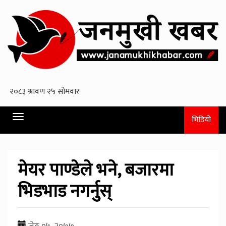
Toggle
भिडियो
navigation
मेयर पाण्डेले भने, बजारमा
भिडभाड नगर्नुुस्
जेठ ०५, २०७७