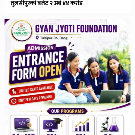
तुलसीपुरको बजेट २ अर्ब ४४ करोड