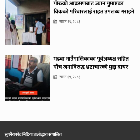
गोरुको आक्रमणबाट ज्यान गुमाएका
विकको परिवारलाई राहत उपलब्ध गराइने
साउन १९, २०८३
गढवा गाउँपालिकाका पूर्वअध्यक्ष सहित
पाँच जनाविरुद्ध भ्रष्टाचारको मुद्दा दायर
साउन १९, २०८३
सुकौराकोट मिडिया प्रालीद्धारा संचालित