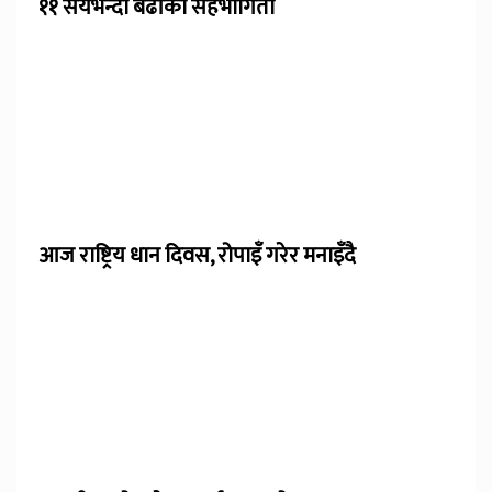
११ सयभन्दा बढीको सहभागिता
आज राष्ट्रिय धान दिवस, रोपाइँ गरेर मनाइँदै