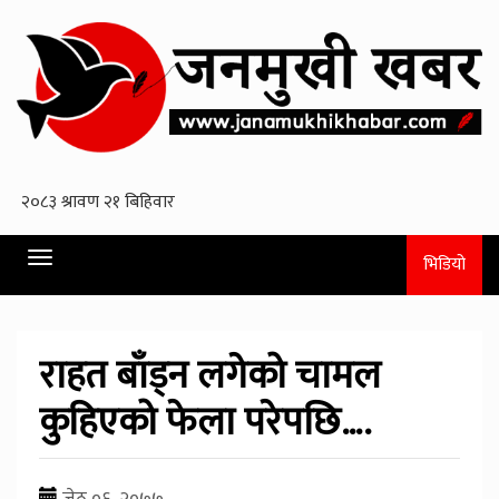
Toggle
भिडियो
navigation
राहत बाँड्न लगेको चामल
कुहिएको फेला परेपछि….
जेठ ०६, २०७७