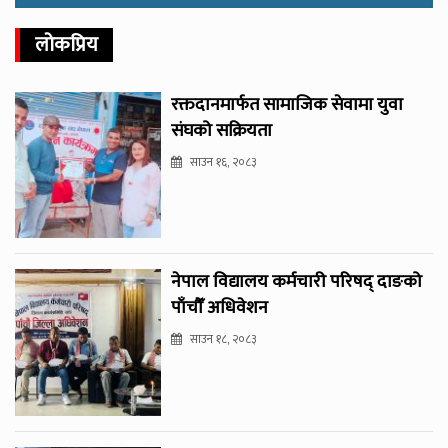
लोकप्रिय
रक्तदानमार्फत सामाजिक सेवामा युवा
संघको सक्रियता
साउन १६, २०८३
नेपाल विद्यालय कर्मचारी परिषद् दाङको
पाँचौँ अधिवेशन
साउन १८, २०८३