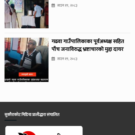
साउन १९, २०८३
गढवा गाउँपालिकाका पूर्वअध्यक्ष सहित
पाँच जनाविरुद्ध भ्रष्टाचारको मुद्दा दायर
साउन १९, २०८३
सुकौराकोट मिडिया प्रालीद्धारा संचालित