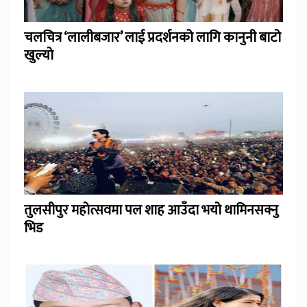
चलचित्र ‘लालीबजार’ लाई प्रदर्शनको लागि कानुनी बाटो
खुल्याे
तुलसीपुर महोत्सवमा पल शाह आउँदा भयो थामिनसक्नु
भिड