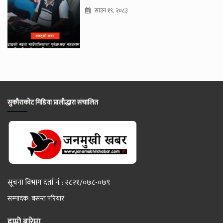
साउन १९, २०८३
सुकौराकोट मिडिया प्रालीद्धारा संचालित
सूचना विभाग दर्ता नं. : २८२१/०७८-०७९
सम्पादक: बसन्त परियार
हाम्रो बारेमा