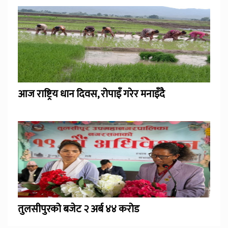
आज राष्ट्रिय धान दिवस, रोपाइँ गरेर मनाइँदै
तुलसीपुरको बजेट २ अर्ब ४४ करोड