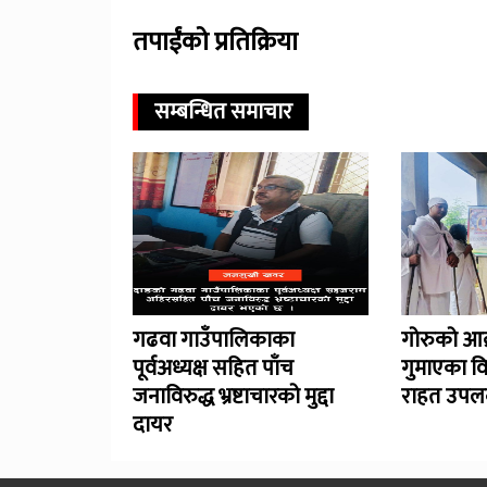
तपाईंको प्रतिक्रिया
सम्बन्धित समाचार
गढवा गाउँपालिकाका
गोरुको आक
पूर्वअध्यक्ष सहित पाँच
गुमाएका व
जनाविरुद्ध भ्रष्टाचारको मुद्दा
राहत उपलब
दायर