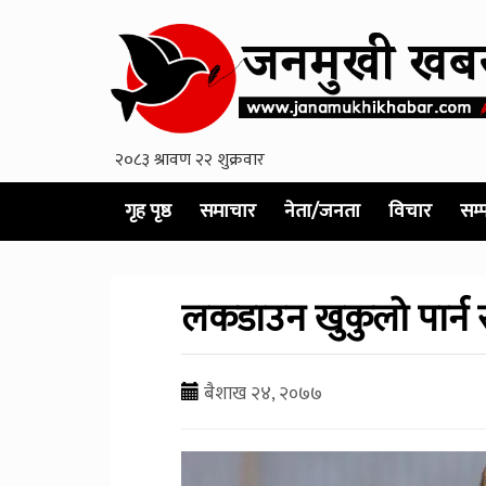
गृह पृष्ठ
समाचार
नेता/जनता
विचार
सम्
लकडाउन खुकुलो पार्न सक
बैशाख २४, २०७७