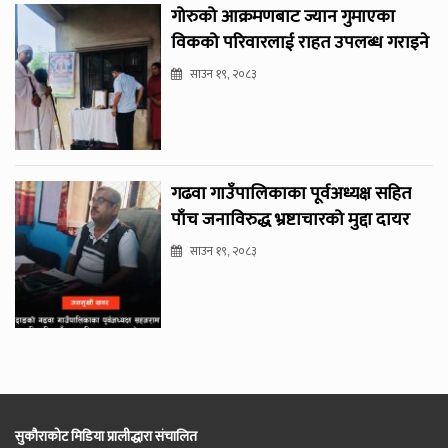
गोरुको आक्रमणबाट ज्यान गुमाएका
विकको परिवारलाई राहत उपलब्ध गराइने
साउन १९, २०८३
गढवा गाउँपालिकाका पूर्वअध्यक्ष सहित
पाँच जनाविरुद्ध भ्रष्टाचारको मुद्दा दायर
साउन १९, २०८३
सुकौराकोट मिडिया प्रालीद्धारा संचालित