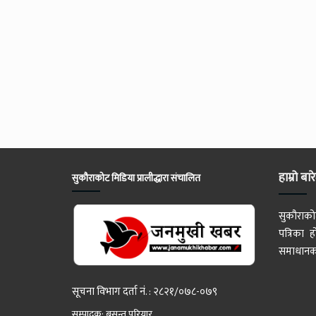
हाम्रो बार
सुकौराकोट मिडिया प्रालीद्धारा संचालित
सुकौराको
पत्रिका
समाधानका
सूचना विभाग दर्ता नं. : २८२१/०७८-०७९
सम्पादक: बसन्त परियार