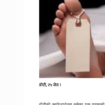
डोटी, २५ जेठ ।
डोटीको क्वारेन्टाईनमा बसेका एक युवकको