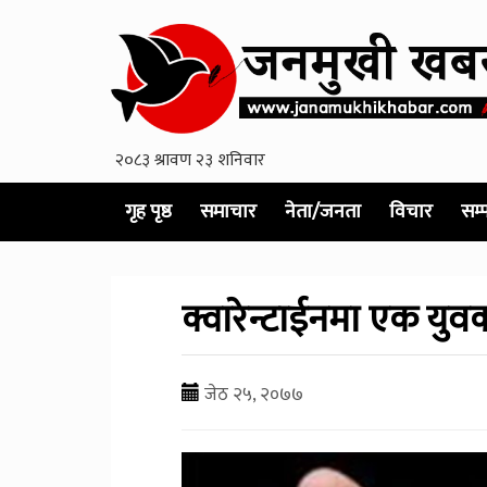
गृह पृष्ठ
समाचार
नेता/जनता
विचार
सम्
क्वारेन्टाईनमा एक युवक
जेठ २५, २०७७