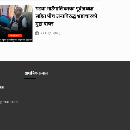
गढवा गाउँपालिकाका पूर्वअध्यक्ष
सहित पाँच जनाविरुद्ध भ्रष्टाचारको
मुद्दा दायर
साउन १९, २०८३
सामाजिक संजाल
दाङ
gmail.com