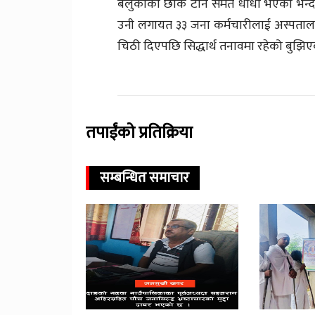
बेलुकाको छाक टार्न समेत धौधौ भएको भन्दै 
उनी लगायत ३३ जना कर्मचारीलाई अस्पतालल
चिठी दिएपछि सिद्धार्थ तनावमा रहेको बुझि
तपाईंको प्रतिक्रिया
सम्बन्धित समाचार