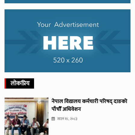
लोकप्रिय
नेपाल विद्यालय कर्मचारी परिषद् दाङको
पाँचौँ अधिवेशन
साउन १८, २०८३