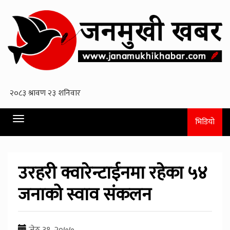
Toggle
भिडियो
navigation
उरहरी क्वारेन्टाईनमा रहेका ५४
जनाको स्वाव संकलन
जेठ ३१, २०७७