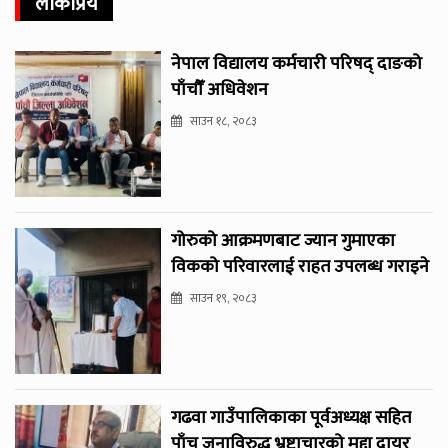
लोकप्रिय
नेपाल विद्यालय कर्मचारी परिषद् दाङको
पाँचौँ अधिवेशन
साउन १८, २०८३
गोरुको आक्रमणबाट ज्यान गुमाएका
विकको परिवारलाई राहत उपलब्ध गराइने
साउन १९, २०८३
गढवा गाउँपालिकाका पूर्वअध्यक्ष सहित
पाँच जनाविरुद्ध भ्रष्टाचारको मुद्दा दायर