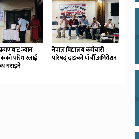
्रमणबाट ज्यान
नेपाल विद्यालय कर्मचारी
िकको परिवारलाई
परिषद् दाङको पाँचौँ अधिवेशन
्ध गराइने