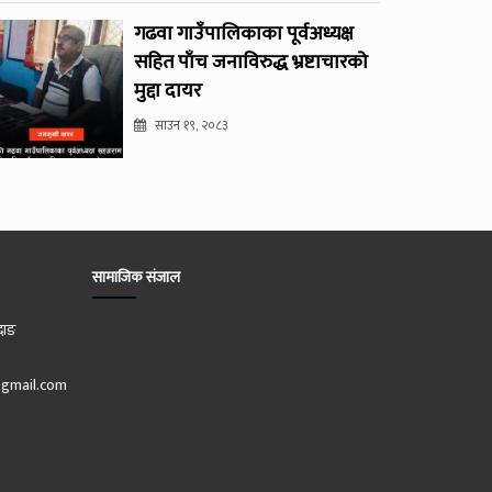
गढवा गाउँपालिकाका पूर्वअध्यक्ष
सहित पाँच जनाविरुद्ध भ्रष्टाचारको
मुद्दा दायर
साउन १९, २०८३
सामाजिक संजाल
दाङ
gmail.com