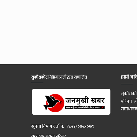
हाम्रो बार
सुकौराकोट मिडिया प्रालीद्धारा संचालित
सुकौराको
पत्रिका
समाधानका
सूचना विभाग दर्ता नं. : २८२१/०७८-०७९
सम्पादक: बसन्त परियार