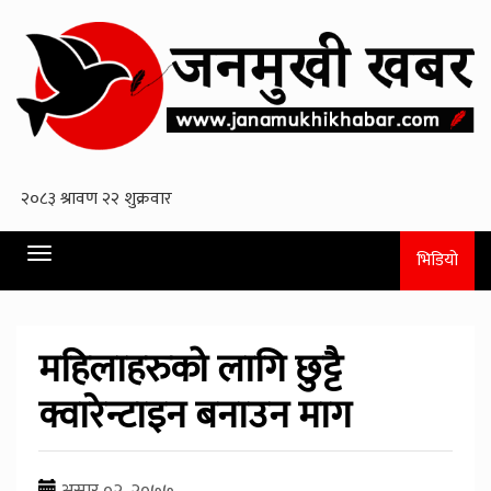
Toggle
भिडियो
navigation
महिलाहरुको लागि छुट्टै
क्वारेन्टाइन बनाउन माग
असार ०२, २०७७