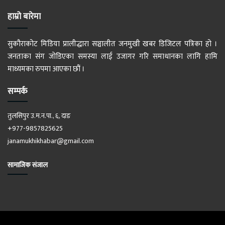
हाम्रो बारेमा
सुकौराकोट मिडिया प्रालीद्धारा सञ्चालीत जनमुखी खबर डिजिटल पत्रिका हो ।
जनताका संग जोडिएका समस्या लाई उजागर गरि समाधानका लागि हामि
माध्यमका रुपमा आएका छौं ।
सम्पर्क
तुलसिपुर उ.म.न.पा., ६, दाङ
+977-9857825625
janamukhikhabar@gmail.com
सामाजिक संजाल