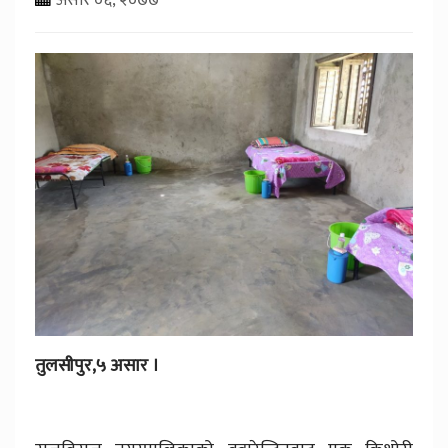
तुलसीपुर,५ असार ।