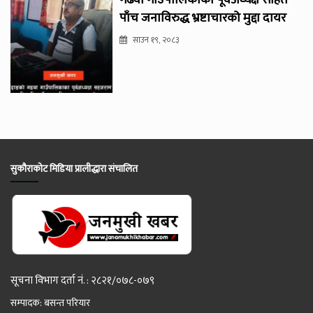
पाँच जनाविरुद्ध भ्रष्टाचारको मुद्दा दायर
साउन १९, २०८३
सुकौराकोट मिडिया प्रालीद्धारा संचालित
सूचना विभाग दर्ता नं. : २८२१/०७८-०७९
सम्पादक: बसन्त परियार