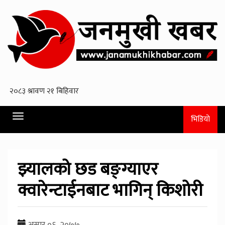
Toggle
भिडियो
navigation
झ्यालको छड बङ्ग्याएर
क्वारेन्टाईनबाट भागिन् किशोरी
असार ०६, २०७७