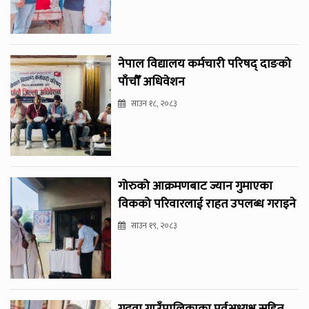
नेपाल विद्यालय कर्मचारी परिषद् दाङको
पाँचौँ अधिवेशन
साउन १८, २०८३
गोरुको आक्रमणबाट ज्यान गुमाएका
विकको परिवारलाई राहत उपलब्ध गराइने
साउन १९, २०८३
गढवा गाउँपालिकाका पूर्वअध्यक्ष सहित