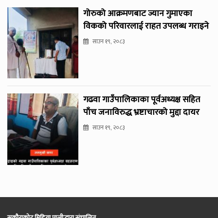
गोरुको आक्रमणबाट ज्यान गुमाएका
विकको परिवारलाई राहत उपलब्ध गराइने
साउन १९, २०८३
गढवा गाउँपालिकाका पूर्वअध्यक्ष सहित
पाँच जनाविरुद्ध भ्रष्टाचारको मुद्दा दायर
साउन १९, २०८३
सुकौराकोट मिडिया प्रालीद्धारा संचालित