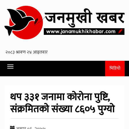
Toggle
भिडियो
navigation
थप ३३१ जनामा कोरोना पुष्टि,
संक्रमितको संख्या ८६०५ पुग्यो
असार ०६, २०७७