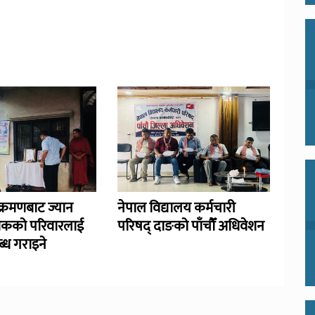
्रमणबाट ज्यान
नेपाल विद्यालय कर्मचारी
िकको परिवारलाई
परिषद् दाङको पाँचौँ अधिवेशन
्ध गराइने