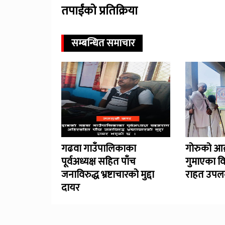
तपाईंको प्रतिक्रिया
सम्बन्धित समाचार
गढवा गाउँपालिकाका
गोरुको आक
पूर्वअध्यक्ष सहित पाँच
गुमाएका व
जनाविरुद्ध भ्रष्टाचारको मुद्दा
राहत उपलब
दायर