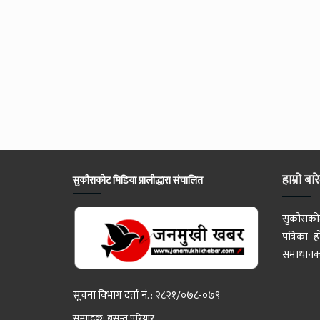
हाम्रो बार
सुकौराकोट मिडिया प्रालीद्धारा संचालित
सुकौराको
पत्रिका
समाधानका
सूचना विभाग दर्ता नं. : २८२१/०७८-०७९
सम्पादक: बसन्त परियार