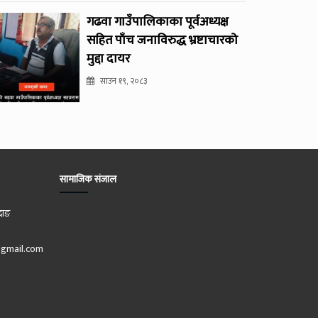
गढवा गाउँपालिकाका पूर्वअध्यक्ष
सहित पाँच जनाविरुद्ध भ्रष्टाचारको
मुद्दा दायर
साउन १९, २०८३
सामाजिक संजाल
दाङ
gmail.com